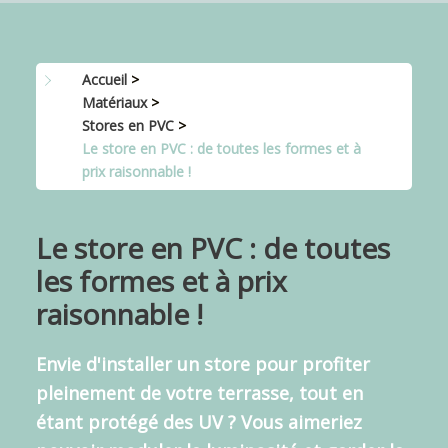
Accueil
>
Matériaux
>
Stores en PVC
>
Le store en PVC : de toutes les formes et à
prix raisonnable !
Le store en PVC : de toutes
les formes et à prix
raisonnable !
Envie d'
installer un store
pour profiter
pleinement de votre terrasse, tout en
étant protégé des UV ? Vous aimeriez