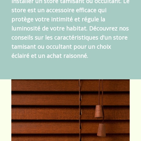
installer un
store tamisant ou occultant
. Le
store est un accessoire efficace qui
protège votre intimité et régule la
luminosité de votre habitat. Découvrez nos
conseils sur les
caractéristiques d'un store
tamisant
ou occultant pour un choix
éclairé et un achat raisonné.