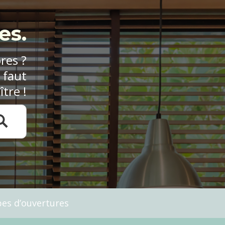
es.
res ?
 faut
tre !
es d’ouvertures