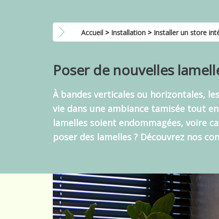
Accueil
>
Installation
>
Installer un store int
Poser de nouvelles lamelle
À bandes verticales ou horizontales, le
vie dans une ambiance tamisée tout en la
lamelles soient
endommagées, voire ca
poser des lamelles ?
Découvrez nos cons