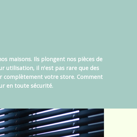
 nos maisons. Ils plongent nos pièces de
 utilisation, il n'est pas rare que des
ger complètement votre store.
Comment
r en toute sécurité.