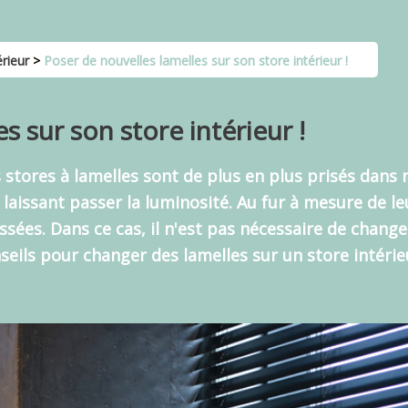
érieur
>
Poser de nouvelles lamelles sur son store intérieur !
s sur son store intérieur !
s stores à lamelles sont de plus en plus prisés dans
issant passer la luminosité. Au fur à mesure de leur
ssées
. Dans ce cas, il n'est pas nécessaire de chan
eils pour changer des lamelles sur un store intérieu