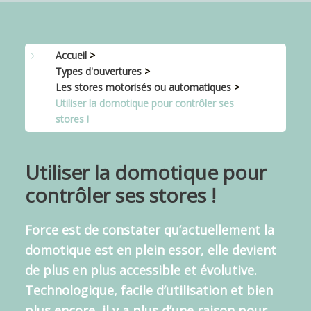
Accueil
>
Types d'ouvertures
>
Les stores motorisés ou automatiques
>
Utiliser la domotique pour contrôler ses
stores !
Utiliser la domotique pour
contrôler ses stores !
Force est de constater qu’actuellement
la
domotique est en plein essor
, elle devient
de plus en plus accessible et évolutive.
Technologique, facile d’utilisation et bien
plus encore, il y a plus d’une raison pour